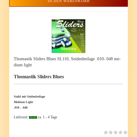
IN DEN WARENKORB
Tho­mas­tik Sli­ders Blues SL110, Sei­den­bei­la­ge .010-.048 me­
di­um light
Tho­mas­tik Sli­ders Blues
Stahl mit Sei­den­bei­la­ge
Me­di­um Light
.010 - .048
Lieferzeit:
ca. 1 - 4 Tage