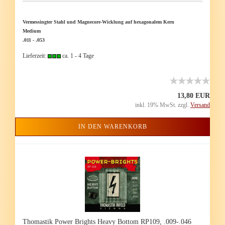
Ver­mes­sing­ter Stahl und Magnecore-​Wicklung auf he­xa­go­na­lem Kern
Me­di­um
.011 - .053
Lieferzeit:
ca. 1 - 4 Tage
13,80 EUR
inkl. 19% MwSt. zzgl.
Versand
IN DEN WARENKORB
Tho­mas­tik Power Brights Heavy Bot­tom RP109, .009-.046