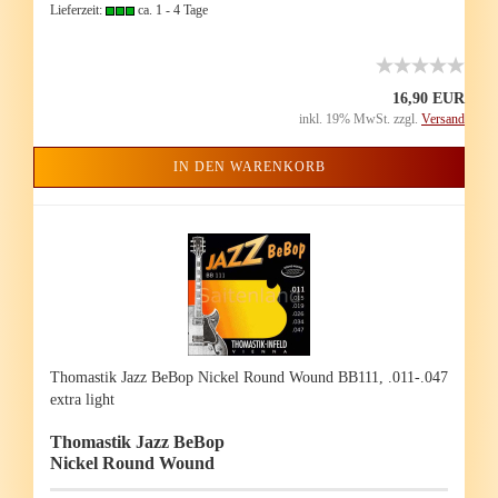
Lieferzeit:
ca. 1 - 4 Tage
16,90 EUR
inkl. 19% MwSt. zzgl.
Versand
IN DEN WARENKORB
Tho­mas­tik Jazz BeBop Ni­ckel Round Wound BB111, .011-.047
extra light
Tho­mas­tik Jazz BeBop
Ni­ckel Round Wound