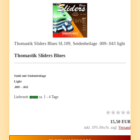
Tho­mas­tik Sli­ders Blues SL109, Sei­den­bei­la­ge .009-.043 light
Tho­mas­tik Sli­ders Blues
Stahl mit Sei­den­bei­la­ge
Light
.009 - .043
Lieferzeit:
ca. 1 - 4 Tage
15,50 EUR
inkl. 19% MwSt. zzgl.
Versand