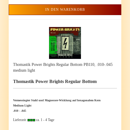
IN DEN WARENKORB
Tho­mas­tik Power Brights Re­gu­lar Bot­tom PB110, .010-.045
me­di­um light
Tho­mas­tik Power Brights Re­gu­lar Bot­tom
Ver­mes­sing­ter Stahl und Magnecore-​Wicklung auf he­xa­go­na­lem Kern
Me­di­um Light
.010 - .045
Lieferzeit:
ca. 1 - 4 Tage