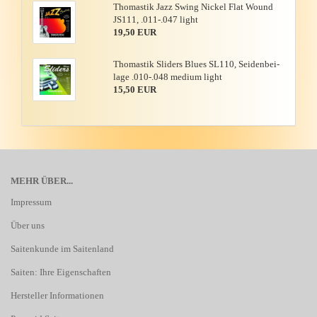
Tho­mas­tik Jazz Swing Ni­ckel Flat Wound
JS111, .011-.047 light
19,50 EUR
Tho­mas­tik Sli­ders Blues SL110, Sei­den­bei­
la­ge .010-.048 me­di­um light
15,50 EUR
MEHR ÜBER...
Impressum
Über uns
Saitenkunde im Saitenland
Saiten: Ihre Eigenschaften
Hersteller Informationen