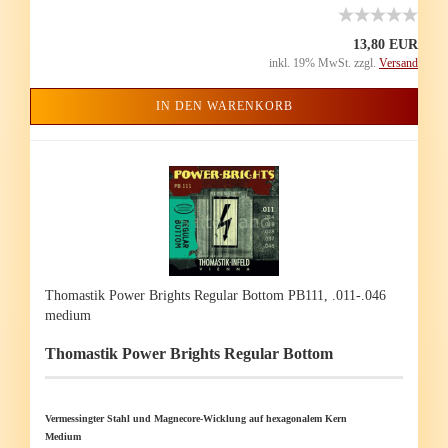
13,80 EUR
inkl. 19% MwSt. zzgl.
Versand
IN DEN WARENKORB
Tho­mas­tik Power Brights Re­gu­lar Bot­tom PB111, .011-.046
me­di­um
Tho­mas­tik Power Brights Re­gu­lar Bot­tom
Ver­mes­sing­ter Stahl und Magnecore-​Wicklung auf he­xa­go­na­lem Kern
Me­di­um