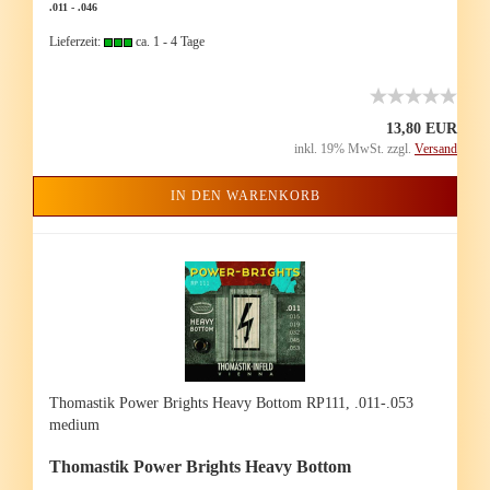
.011 - .046
Lieferzeit:
ca. 1 - 4 Tage
13,80 EUR
inkl. 19% MwSt. zzgl.
Versand
IN DEN WARENKORB
Tho­mas­tik Power Brights Heavy Bot­tom RP111, .011-.053
me­di­um
Tho­mas­tik Power Brights Heavy Bot­tom