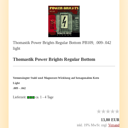
Tho­mas­tik Power Brights Re­gu­lar Bot­tom PB109, .009-.042
light
Tho­mas­tik Power Brights Re­gu­lar Bot­tom
Ver­mes­sing­ter Stahl und Magnecore-​Wicklung auf he­xa­go­na­lem Kern
Light
.009 - .042
Lieferzeit:
ca. 1 - 4 Tage
13,80 EUR
inkl. 19% MwSt. zzgl.
Versand