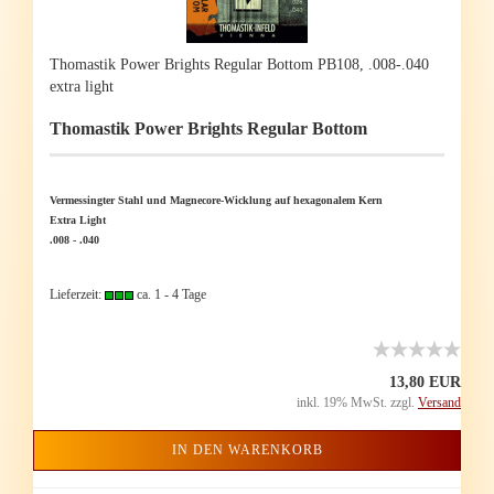
Tho­mas­tik Power Brights Re­gu­lar Bot­tom PB108, .008-.040
extra light
Tho­mas­tik Power Brights Re­gu­lar Bot­tom
Ver­mes­sing­ter Stahl und Magnecore-​Wicklung auf he­xa­go­na­lem Kern
Extra Light
.008 - .040
Lieferzeit:
ca. 1 - 4 Tage
13,80 EUR
inkl. 19% MwSt. zzgl.
Versand
IN DEN WARENKORB