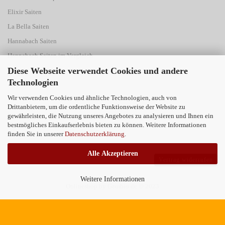
Elixir Saiten
La Bella Saiten
Hannabach Saiten
Hannabach Saiten im Vergleich
Diese Webseite verwendet Cookies und andere
Savarez Saiten
Technologien
Pyramid Saiten
Wir verwenden Cookies und ähnliche Technologien, auch von
Drittanbietern, um die ordentliche Funktionsweise der Website zu
Kontakt
gewährleisten, die Nutzung unseres Angebotes zu analysieren und Ihnen ein
Kundenbewertungen
bestmögliches Einkaufserlebnis bieten zu können. Weitere Informationen
finden Sie in unserer
Datenschutzerklärung
.
Alle Akzeptieren
Vertrag widerrufen
Weitere Informationen
Onlineshop
by Gambio.de © 2023