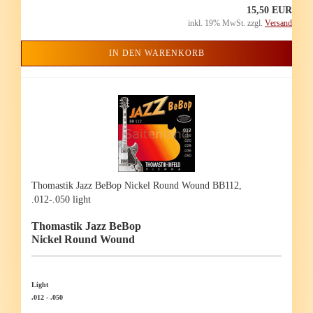
15,50 EUR
inkl. 19% MwSt. zzgl.
Versand
IN DEN WARENKORB
Tho­mas­tik Jazz BeBop Ni­ckel Round Wound BB112,
.012-.050 light
Tho­mas­tik Jazz BeBop
Ni­ckel Round Wound
Light
.012 - .050