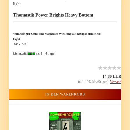
light
Tho­mas­tik Power Brights Heavy Bot­tom
Ver­mes­sing­ter Stahl und Magnecore-​Wicklung auf he­xa­go­na­lem Kern
Light
.009 - .046
Lieferzeit:
ca. 1 - 4 Tage
14,80 EUR
inkl. 19% MwSt. zzgl.
Versand
IN DEN WARENKORB