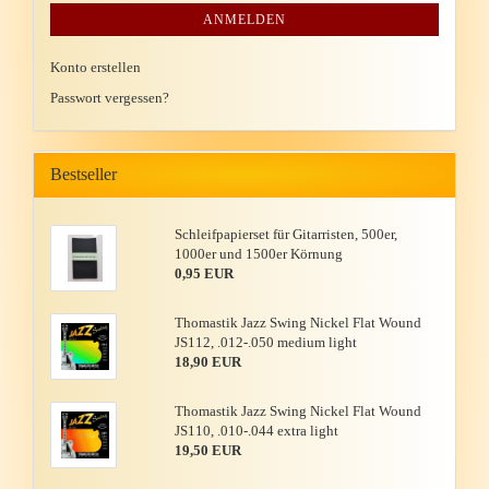
ANMELDEN
Konto erstellen
Passwort vergessen?
Bestseller
Schleif­pa­pier­set für Gi­tar­ris­ten, 500er,
1000er und 1500er Kör­nung
0,95 EUR
Tho­mas­tik Jazz Swing Ni­ckel Flat Wound
JS112, .012-.050 me­di­um light
18,90 EUR
Tho­mas­tik Jazz Swing Ni­ckel Flat Wound
JS110, .010-.044 extra light
19,50 EUR