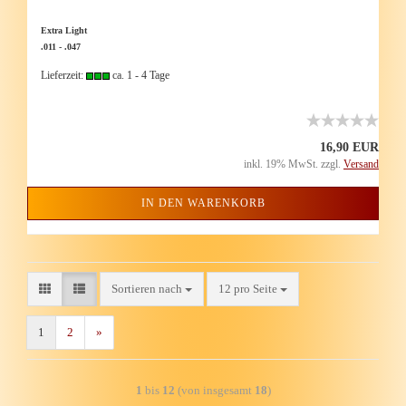
Extra Light
.011 - .047
Lieferzeit:
ca. 1 - 4 Tage
16,90 EUR
inkl. 19% MwSt. zzgl.
Versand
IN DEN WARENKORB
Sortieren nach
12 pro Seite
1
2
»
1
bis
12
(von insgesamt
18
)