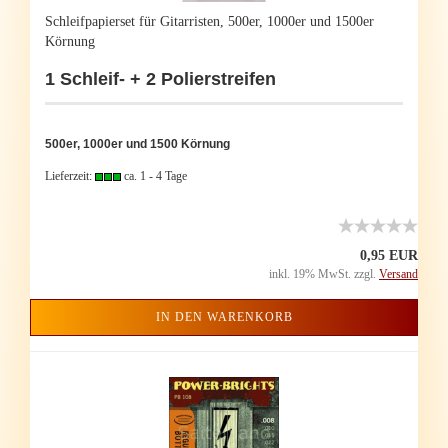
Schleif­pa­pier­set für Gi­tar­ris­ten, 500er, 1000er und 1500er
Kör­nung
1 Schleif-​ + 2 Po­lier­strei­fen
500er, 1000er und 1500 Kör­nung
Lieferzeit:
ca. 1 - 4 Tage
0,95 EUR
inkl. 19% MwSt. zzgl.
Versand
IN DEN WARENKORB