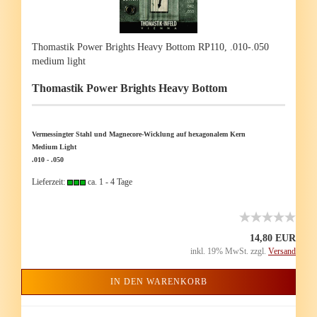
Tho­mas­tik Power Brights Heavy Bot­tom RP110, .010-.050
me­di­um light
Tho­mas­tik Power Brights Heavy Bot­tom
Ver­mes­sing­ter Stahl und Magnecore-​Wicklung auf he­xa­go­na­lem Kern
Me­di­um Light
.010 - .050
Lieferzeit:
ca. 1 - 4 Tage
14,80 EUR
inkl. 19% MwSt. zzgl.
Versand
IN DEN WARENKORB