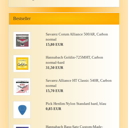
Bestseller
Sa­va­rez Corum Al­li­an­ce 500AR, Car­bon
nor­mal
15,80 EUR
Han­n­a­bach Goldin-​725MHT, Car­bon
normal-​hard
31,50 EUR
Sa­va­rez Al­li­an­ce HT Clas­sic 540R, Car­bon
nor­mal
15,70 EUR
Pick Her­dim Nylon Stan­dard hard, blau
0,85 EUR
Han­n­a­bach Bass-​Satz Custom-​Made-