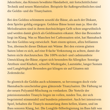
Jahrzehnte, das Können bewährter Handarbeit, mit fortschrittlichster
Technik und neuen Materialien. Beispiele für Außergewöhnliches sind
die Goldin- und die Titanylsaiten.
Bei den Goldins schimmern sowohl die Bässe, als auch der Diskant,
dem Spieler goldig entgegen. Goldene Bässe kennt man ja. Aber die
Melodiesaiten sind in ihrem durchsichtigen Gelb schon ungewöhnlich
und werden damit gleich als Goldinsaiten erkannt. Aber das Besondere
liegt im Klang. Was so Manchen bei Carbonsaiten stört, hat Hannabach
bei den Goldins weg entwickelt. Statt einem spitzen, allzu brillanten
Ton, überrascht dieser Diskant mit Wärme. Bei den extrem glatten
Saiten lohnt es sich, auf eine 8-fache Verknotung zu achten, damit die
Saiten nicht durchrutschen. Die 100% nickel- und cadmiumfreie
Umwicklung der Bässe, eignet sich besonders für Allergiker. Sonstige
Attribute sind Klarheit, schnelle Wiedergabe, Lautstärke, langer Sustain
und Langlebigkeit Besonders gut klingen sie auf Gitarren mit
Zederndecke.
So glorreich die Goldin auch schimmern, so bevorzugen doch viele
Hannabachs unscheinbar grau glänzende Titanylsaiten. Die Färbung ist
der neuen Polyamid-Mischung zu verdanken. Die Vorteile der
präzisionsrunden Titanyls liegen im vollen, runden Ton, der sich
begeisternd stimmstabil und bundrein präsentiert. Auch bei intensivem
Spiel, behalten die Titanyls monatelang ihren hellen, klaren, und im
Bass sonoren Klang, bei. Die Longlife-Silberlegierung im Bass hält was