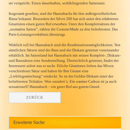
sie verspricht: Einen dauerhaften, wohlklingenden Saitensatz.
Insgesamt gesehen, sind die Hannabachs für ihre außergewöhnlichen
Bässe bekannt. Besonders der Silver 200 hat sich unter den erfahrenen
Gitarristen einen guten Ruf erworben. Unter den Komplettsätzen der
„normalen Saiten“, zählen die Custom-Made zu den beliebtesten. Das
Preis-Leistungsverhältnis überzeugt.
Wirklich toll bei Hannabach sind die Kombinationsmöglichkeiten. Von
sämtlichen Sätzen sind der Bass und der Diskant getrennt voneinander
erhältlich. Im Saitenland hat Hannabach mit seinen Komplett-, Diskant-
und Basssätzen eine Sonderstellung. Übersichtlich getrennt, findet der
Interessent sofort was er sucht. Etliche Gitarristen lieben das Mixen
verschiedener Sätze und haben für Ihre Gitarre eine
„Lieblingsmischung“ entdeckt. So ist der Goldin-Diskant einer der
beliebtesten Teilsätze. Wen wundert´s: Ein warmer Carbon ist ja auch
sensationell! Hannabach – ein guter Ruf aus gutem Grund.
ZURÜCK
Erweiterte Suche