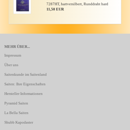
7287HT, hart­ver­sil­bert, Rund­draht hard
11,50 EUR
MEHR ÜBER...
Impressum
Über uns
Saitenkunde im Saitenland
Saiten: Ihre Eigenschaften
Hersteller Informationen
Pyramid Saiten
La Bella Saiten
Shubb Kapodaster