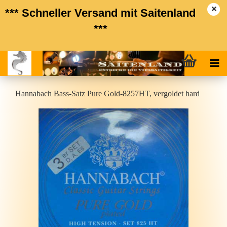
*** Schneller Versand mit Saitenland
***
Han­n­a­bach Bass-​Satz Pure Gold-​8257HT, ver­gol­det hard