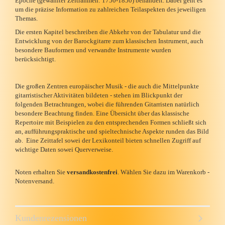
Epoche (gewählter Zeitrahmen: 1750-1850) behandelt. Dabei geht es
um die präzise Information zu zahlreichen Teilaspekten des jeweiligen
Themas.
Die ersten Kapitel beschreiben die Abkehr von der Tabulatur und die
Entwicklung von der Barockgitarre zum klassischen Instrument, auch
besondere Bauformen und verwandte Instrumente wurden
berücksichtigt.
Die großen Zentren europäischer Musik - die auch die Mittelpunkte
gitarristischer Aktivitäten bildeten - stehen im Blickpunkt der
folgenden Betrachtungen, wobei die führenden Gitarristen natürlich
besondere Beachtung finden. Eine Übersicht über das klassische
Repertoire mit Beispielen zu den entsprechenden Formen schließt sich
an, aufführungspraktische und spieltechnische Aspekte runden das Bild
ab. Eine Zeittafel sowei der Lexikonteil bieten schnellen Zugriff auf
wichtige Daten sowei Querverweise.
Noten erhalten Sie
versandkostenfrei
. Wählen Sie dazu im Warenkorb -
Notenversand.
Kundenrezensionen