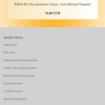
K&N1461 Die klas­si­sche Gi­tar­re, Gerd-​Michael Dau­send
34,80 EUR
MEHR ÜBER...
Impressum
Über uns
Saitenkunde im Saitenland
Saiten: Ihre Eigenschaften
Hersteller Informationen
Pyramid Saiten
La Bella Saiten
Shubb Kapodaster