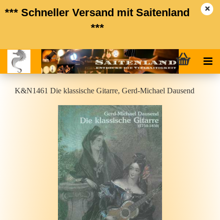
*** Schneller Versand mit Saitenland
***
K&N1461 Die klas­si­sche Gi­tar­re, Gerd-​Michael Dau­send