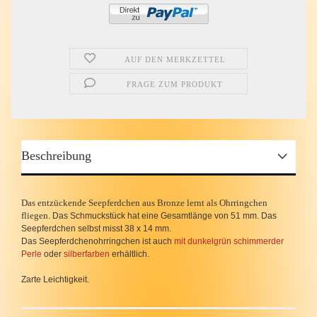
AUF DEN MERKZETTEL
FRAGE ZUM PRODUKT
Beschreibung
Das entzückende Seepferdchen aus Bronze lernt als Ohrringchen
fliegen.
Das Schmuckstück hat eine Gesamtlänge von 51 mm. Das
Seepferdchen selbst misst 38 x 14 mm.
Das Seepferdchenohrringchen ist auch
mit dunkelgrün schimmerder
Perle
oder
silberfarben
erhältlich.
Zarte Leichtigkeit.