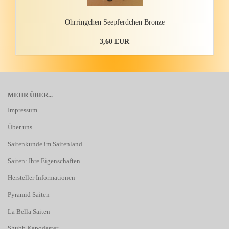
Ohr­ring­chen See­pferd­chen Bron­ze
3,60 EUR
MEHR ÜBER...
Impressum
Über uns
Saitenkunde im Saitenland
Saiten: Ihre Eigenschaften
Hersteller Informationen
Pyramid Saiten
La Bella Saiten
Shubb Kapodaster