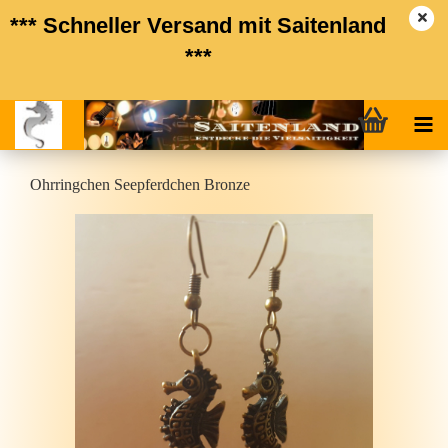
*** Schneller Versand mit Saitenland
***
Ohr­ring­chen See­pferd­chen Bron­ze