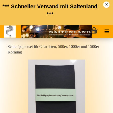
*** Schneller Versand mit Saitenland
***
Schleif­pa­pier­set für Gi­tar­ris­ten, 500er, 1000er und 1500er
Kör­nung