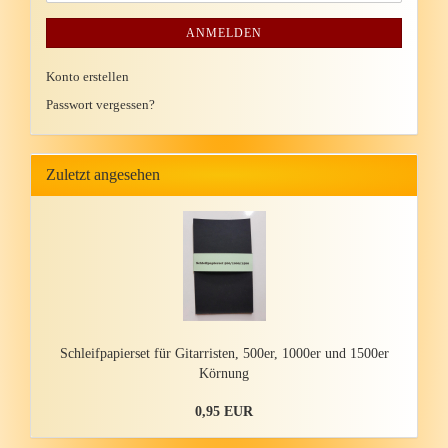
ANMELDEN
Konto erstellen
Passwort vergessen?
Zuletzt angesehen
Schleif­pa­pier­set für Gi­tar­ris­ten, 500er, 1000er und 1500er
Kör­nung
0,95 EUR