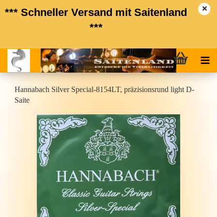
*** Schneller Versand mit Saitenland
***
Han­n­a­bach Sil­ver Special-​8154LT, prä­zi­si­ons­rund light D-​
Saite