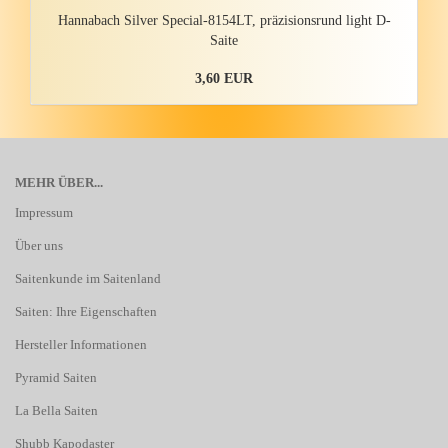
Han­n­a­bach Sil­ver Special-​8154LT, prä­zi­si­ons­rund light D-​
Saite
3,60 EUR
MEHR ÜBER...
Impressum
Über uns
Saitenkunde im Saitenland
Saiten: Ihre Eigenschaften
Hersteller Informationen
Pyramid Saiten
La Bella Saiten
Shubb Kapodaster